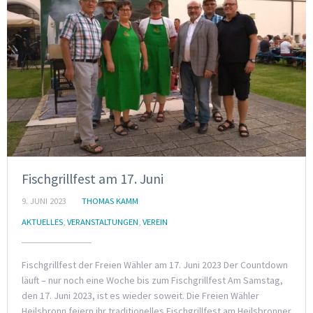
Fischgrillfest am 17. Juni
9. JUNI 2023
THOMAS KAMM
AKTUELLES
,
VERANSTALTUNGEN
,
VEREIN
Fischgrillfest der Freien Wähler am 17. Juni 2023 Der Countdown
läuft – nur noch eine Woche bis zum Fischgrillfest Am Samstag,
den 17. Juni 2023, ist es wieder soweit. Die Freien Wähler
Heilsbronn feiern ihr traditionelles Fischgrillfest am Heilsbronner