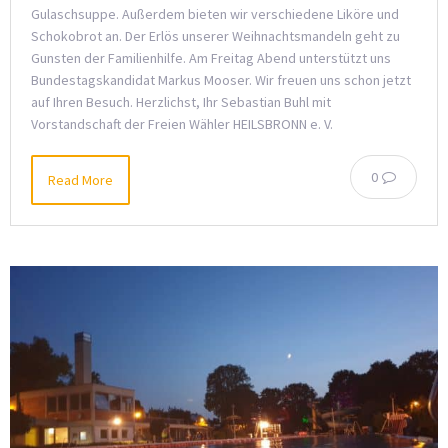
Gulaschsuppe. Außerdem bieten wir verschiedene Liköre und
Schokobrot an. Der Erlös unserer Weihnachtsmandeln geht zu
Gunsten der Familienhilfe. Am Freitag Abend unterstützt uns
Bundestagskandidat Markus Mooser. Wir freuen uns schon jetzt
auf Ihren Besuch. Herzlichst, Ihr Sebastian Buhl mit
Vorstandschaft der Freien Wähler HEILSBRONN e. V.
0
Read More