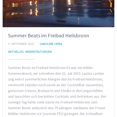
Summer Beats im Freibad Heilsbronn
3. SEPTEMBER 2023
CAROLINE CIPRA
AKTUELLES
,
VERANSTALTUNGEN
Summer Beats im Freibad Heilsbronn Es war ein milder
Sommerabend, wir schrieben den 22. Juli 2023. Lautes Lachen
zog nebst sommerlichen Klängen durchs Freibad Heilsbronn,
vereinzelt standen noch Leute an der Cocktailbar zusammen,
genossen Crepes, Bratwurst und Steaks in den Liegestühlen
und tauschten sich bei kühlen Cocktails und Getränken aus. Der
sonnige Tag hatte viele Gäste ins Freibad Heilsbronn zum
Summer Beats anlässlich des 75-jährigen Jubiläums der Freien
Wähler Heilsbronn e.V. (vormals FEL) gezogen. Die Schwalben