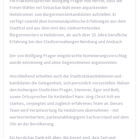
FW-Fraktionssprecher Wolfgang Prager hob hervor, dass die
Freien Wähler mit Sebastian Buhl einen anpackenden
Heilsbronner zum Bürgermeisterkandidaten aufstellen. Er
verfügt sowohl über kommunalpolitische Erfahrungen aus dem
Stadtrat und aus dem Amt des stellvertretenden
Bürgermeisters in Heilsbronn, als auch über 25 Jahre berufliche
Erfahrung bei den Stadtverwaltungen Nürnberg und Ansbach.
Der von Wolfgang Prager eingebrachte Nominierungsvorschlag
wurde einstimmig und ohne Gegenstimmen angenommen.
Anschließend erhielten auch die Stadtratskandidatinnen und -
kandidaten die Gelegenheit, sich persönlich vorzustellen. Neben
den bisherigen Stadträten Prager, Stemmer, Eger und Buhl,
sowie Ortssprecher für Ketteldorf Hans-Jörg Christ tritt ein
starkes, verjüngtes und zugleich erfahrenes Team an. Dieses
Team wird Verantwortung für Heilsbronn übernehmen – mit
werteorientiertem, parteiunabhängigem Sachverstand und dem
Ohr an der Bevölkerung.
Ein herzlicher Dank gilt allen, die bereit sind, ihre Zeit und