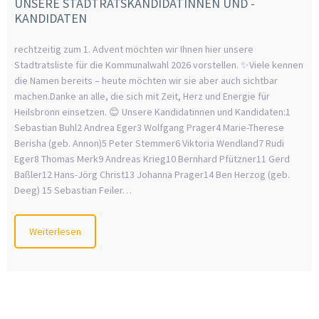
UNSERE STADTRATSKANDIDATINNEN UND -
KANDIDATEN
rechtzeitig zum 1. Advent möchten wir Ihnen hier unsere
Stadtratsliste für die Kommunalwahl 2026 vorstellen. ✨Viele kennen
die Namen bereits – heute möchten wir sie aber auch sichtbar
machen.Danke an alle, die sich mit Zeit, Herz und Energie für
Heilsbronn einsetzen. 😊 Unsere Kandidatinnen und Kandidaten:1
Sebastian Buhl2 Andrea Eger3 Wolfgang Prager4 Marie-Therese
Berisha (geb. Annon)5 Peter Stemmer6 Viktoria Wendland7 Rudi
Eger8 Thomas Merk9 Andreas Krieg10 Bernhard Pfützner11 Gerd
Baßler12 Hans-Jörg Christ13 Johanna Prager14 Ben Herzog (geb.
Deeg) 15 Sebastian Feiler…
Weiterlesen