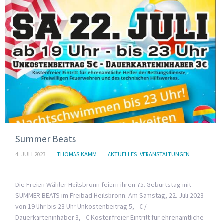
Summer Beats
4. JULI 2023
THOMAS KAMM
AKTUELLES
,
VERANSTALTUNGEN
Die Freien Wähler Heilsbronn feiern ihren 75. Geburtstag mit
SUMMER BEATS im Freibad Heilsbronn. Am Samstag, 22. Juli 2023
von 19 Uhr bis 23 Uhr Unkostenbeitrag 5,– € /
Dauerkarteninhaber 3,– € Kostenfreier Eintritt für ehrenamtliche