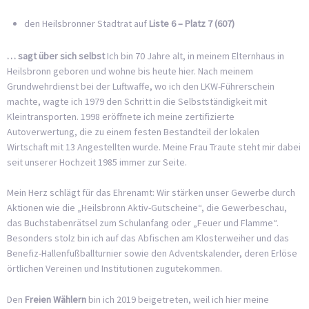
den Heilsbronner Stadtrat auf
Liste 6 – Platz 7 (607)
… sagt über sich selbst
Ich bin 70 Jahre alt, in meinem Elternhaus in
Heilsbronn geboren und wohne bis heute hier. Nach meinem
Grundwehrdienst bei der Luftwaffe, wo ich den LKW-Führerschein
machte, wagte ich 1979 den Schritt in die Selbstständigkeit mit
Kleintransporten. 1998 eröffnete ich meine zertifizierte
Autoverwertung, die zu einem festen Bestandteil der lokalen
Wirtschaft mit 13 Angestellten wurde. Meine Frau Traute steht mir dabei
seit unserer Hochzeit 1985 immer zur Seite.
Mein Herz schlägt für das Ehrenamt: Wir stärken unser Gewerbe durch
Aktionen wie die „Heilsbronn Aktiv-Gutscheine“, die Gewerbeschau,
das Buchstabenrätsel zum Schulanfang oder „Feuer und Flamme“.
Besonders stolz bin ich auf das Abfischen am Klosterweiher und das
Benefiz-Hallenfußballturnier sowie den Adventskalender, deren Erlöse
örtlichen Vereinen und Institutionen zugutekommen.
Den
Freien Wählern
bin ich 2019 beigetreten, weil ich hier meine