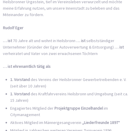
Heilsbronner Urgestein, tief im Vereinsleben verwurzelt und möchte
meine Erfahrung nutzen, um unsere Innenstadt zu beleben und das
Miteinander zu fördern.
Rudolf Eger
… ist
70 Jahre alt und wohnt in Heilsbronn
… ist
selbstständiger
Unternehmer (Gründer der Eger Autoverwertung & Entsorgung)
… ist
verheiratet und Vater von zwei erwachsenen Töchtern
… ist ehrenamtlich tätig als
1. Vorstand
des Vereins der Heilsbronner Gewerbetreibenden e. V.
(seit über 10 Jahren)
1. Vorstand
des Kraftfahrvereins Heilsbronn und Umgebung (seit ca.
15 Jahren)
Engagiertes Mitglied der
Projektgruppe Einzelhandel
im
Citymanagement
Aktives Mitglied im Männergesangverein
„Liederfreunde 1897“
Mitglied in zahlreichen weiteren Vereinen: Turnverein 1896,