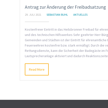
Antrag zur Änderung der Freibadsatzung
29. JULI 2021
SEBASTIAN BUHL
AKTUELLES
Kostenfreier Eintritt in das Heilsbronner Freibad für ehr
und des technischen Hilfswerkes Sehr geehrter Herr Bürger
Gemeinden und Städten ist der Eintritt für ehrenamtliche 
Feuerwehren kostenfrei bzw. stark ermäßigt. Durch die 
Rettungsdienste, kann die Sicherheit der Badegäste im Fr
Lautsprecheranlage aktiviert und dadurch Reaktionszeite
Read More