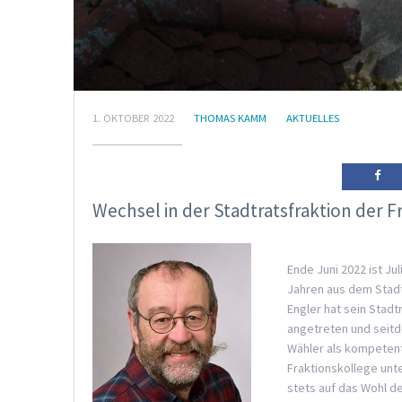
1. OKTOBER 2022
THOMAS KAMM
AKTUELLES
Wechsel in der Stadtratsfraktion der F
Ende Juni 2022 ist Ju
Jahren aus dem Stadt
Engler hat sein Stad
angetreten und seitd
Wähler als kompetent
Fraktionskollege unte
stets auf das Wohl de