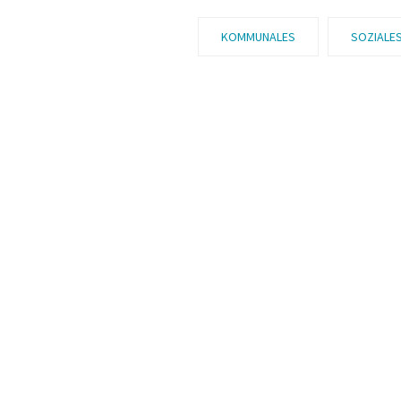
KOMMUNALES
SOZIALE
NATUR UND UMWELT